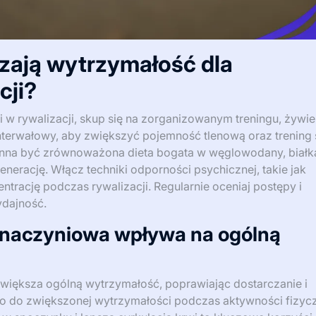
szają wytrzymałość dla
cji?
w rywalizacji, skup się na zorganizowanym treningu, żywien
nterwałowy, aby zwiększyć pojemność tlenową oraz trening 
nna być zrównoważona dieta bogata w węglowodany, białka
enerację. Włącz techniki odporności psychicznej, takie jak
ntrację podczas rywalizacji. Regularnie oceniaj postępy i
ydajność.
naczyniowa wpływa na ogólną
iększa ogólną wytrzymałość, poprawiając dostarczanie i
to do zwiększonej wytrzymałości podczas aktywności fizyc