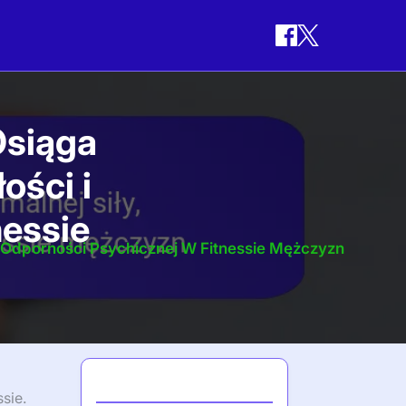
Osiąga
ości i
nessie
I Odporności Psychicznej W Fitnessie Mężczyzn
Najnowsze posty
sie.