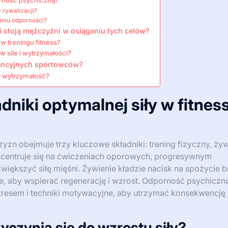
rność psychiczną?
 rywalizacji?
niu odporności?
 stoją mężczyźni w osiąganiu tych celów?
 treningu fitness?
w sile i wytrzymałości?
rencyjnych sportowców?
i wytrzymałość?
dniki optymalnej siły w fitnes
zyzn obejmuje trzy kluczowe składniki: trening fizyczny, żyw
ncentruje się na ćwiczeniach oporowych, progresywnym
iększyć siłę mięśni. Żywienie kładzie nacisk na spożycie bi
, aby wspierać regenerację i wzrost. Odporność psychiczn
resem i techniki motywacyjne, aby utrzymać konsekwencję 
zyczynia się do wzrostu siły?