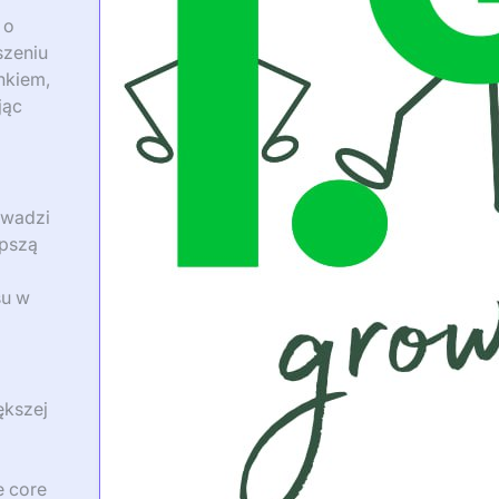
 o
szeniu
nkiem,
jąc
owadzi
epszą
su w
ększej
e core