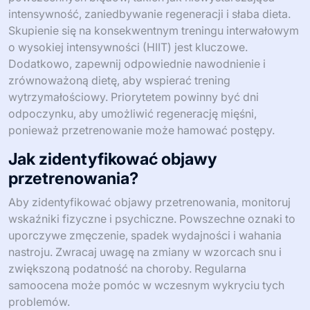
Jakie są powszechne błędy, których
należy unikać podczas treningu na
VO2 Max?
Aby skutecznie poprawić VO2 max, unikaj
powszechnych błędów, takich jak niewystarczająca
intensywność, zaniedbywanie regeneracji i słaba dieta.
Skupienie się na konsekwentnym treningu interwałowym
o wysokiej intensywności (HIIT) jest kluczowe.
Dodatkowo, zapewnij odpowiednie nawodnienie i
zrównoważoną dietę, aby wspierać trening
wytrzymałościowy. Priorytetem powinny być dni
odpoczynku, aby umożliwić regenerację mięśni,
ponieważ przetrenowanie może hamować postępy.
Jak zidentyfikować objawy