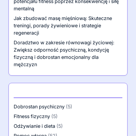
Trening siłowy: Kluczowe zasady, korzyści i
powszechne błędy do uniknięcia
Porady dotyczące fitnessu dla mężczyzn:
Zwiększ siłę, popraw wytrzymałość i popraw
ogólne samopoczucie
Motywacja vs Dyscyplina: Odkrywanie swojego
potencjału fitness poprzez konsekwencję i siłę
mentalną
Jak zbudować masę mięśniową: Skuteczne
treningi, porady żywieniowe i strategie
regeneracji
Doradztwo w zakresie równowagi życiowej:
Zwiększ odporność psychiczną, kondycję
fizyczną i dobrostan emocjonalny dla
mężczyzn