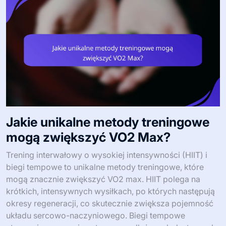
Jakie unikalne metody treningowe
mogą zwiększyć VO2 Max?
Trening interwałowy o wysokiej intensywności (HIIT) i
biegi tempowe to unikalne metody treningowe, które
mogą znacznie zwiększyć VO2 max. HIIT polega na
krótkich, intensywnych wysiłkach, po których następują
okresy regeneracji, co skutecznie zwiększa pojemność
układu sercowo-naczyniowego. Biegi tempowe