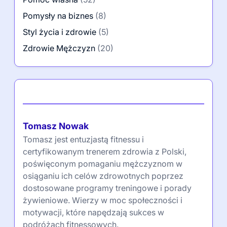
Kategorie
Dobrostan psychiczny
(5)
Fitness fizyczny
(5)
Odżywianie i dieta
(5)
Pomoc własna
(52)
Pomysły na biznes
(8)
Styl życia i zdrowie
(5)
Zdrowie Mężczyzn
(20)
Autor
Tomasz Nowak