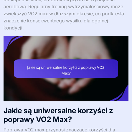
aerobową. Regularny trening wytrzymałościowy może
zwiększyć VO2 max w dłuższym okresie, co podkreśla
znaczenie konsekwentnego wysiłku dla ogólnej
kondycji.
Jakie są uniwersalne korzyści z
poprawy VO2 Max?
Poprawa VO2 max przynosi znaczące korzyści dla