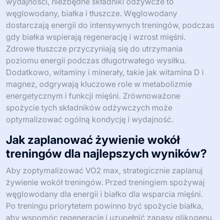
do kompleksowego planu treningowego, aby osiągnąć
optymalne wyniki.
Jakie składniki odżywcze są
niezbędne dla optymalnej
wydajności?
Aby poprawić VO2 max dla zwiększonej wytrzymałości i
wydajności, niezbędne składniki odżywcze to
węglowodany, białka i tłuszcze. Węglowodany
dostarczają energii do intensywnych treningów, podczas
gdy białka wspierają regenerację i wzrost mięśni.
Zdrowe tłuszcze przyczyniają się do utrzymania
poziomu energii podczas długotrwałego wysiłku.
Dodatkowo, witaminy i minerały, takie jak witamina D i
magnez, odgrywają kluczowe role w metabolizmie
energetycznym i funkcji mięśni. Zrównoważone
spożycie tych składników odżywczych może
optymalizować ogólną kondycję i wydajność.