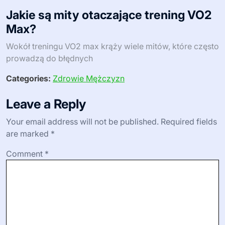
przetrenowania?
Aby zidentyfikować objawy przetrenowania, monitoruj
wskaźniki fizyczne i psychiczne. Powszechne oznaki to
uporczywe zmęczenie, spadek wydajności i wahania
nastroju. Zwracaj uwagę na zmiany w wzorcach snu i
zwiększoną podatność na choroby. Regularna
samoocena może pomóc w wczesnym wykryciu tych
problemów.
Jakie są mity otaczające trening VO2
Max?
Wokół treningu VO2 max krąży wiele mitów, które często
prowadzą do błędnych
Categories:
Zdrowie Mężczyzn
Leave a Reply
Your email address will not be published.
Required fields