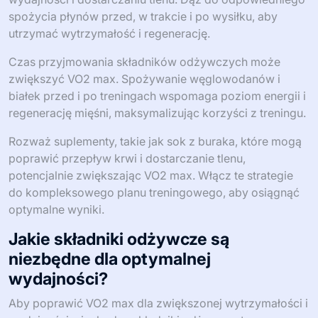
wspierają poprawę VO2 Max?
Zrównoważona dieta bogata w węglowodany, białka i
zdrowe tłuszcze wspiera poprawę VO2 max. Priorytetem
powinny być złożone węglowodany dla energii, chude
białka dla regeneracji mięśni oraz kwasy tłuszczowe
omega-3 dla redukcji stanów zapalnych.
Nawodnienie odgrywa kluczową rolę w optymalizacji
wydajności i dostarczaniu tlenu. Dąż do odpowiedniego
spożycia płynów przed, w trakcie i po wysiłku, aby
utrzymać wytrzymałość i regenerację.
Czas przyjmowania składników odżywczych może
zwiększyć VO2 max. Spożywanie węglowodanów i
białek przed i po treningach wspomaga poziom energii i
regenerację mięśni, maksymalizując korzyści z treningu.
Rozważ suplementy, takie jak sok z buraka, które mogą
poprawić przepływ krwi i dostarczanie tlenu,
potencjalnie zwiększając VO2 max. Włącz te strategie