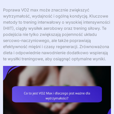
Poprawa VO2 max może znacznie zwiększyć
wytrzymałość, wydajność i ogólną kondycję. Kluczowe
metody to trening interwałowy o wysokiej intensywności
(HIIT), ciągły wysiłek aerobowy oraz trening siłowy. Te
podejścia nie tylko zwiększają pojemność układu
sercowo-naczyniowego, ale także poprawiają
efektywność mięśni i czasy regeneracji. Zrównoważona
dieta i odpowiednie nawodnienie dodatkowo wspierają
te wysiłki treningowe, aby osiągnąć optymalne wyniki.