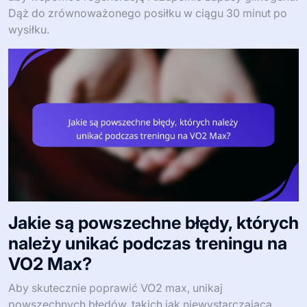
Jak zaplanować żywienie wokół
treningów dla najlepszych wyników?
Aby zoptymalizować VO2 max, strategicznie zaplanuj
żywienie wokół treningów. Przed treningiem spożywaj
węglowodany dla energii i białko dla wsparcia mięśni.
Po treningu priorytetem powinno być spożycie białka,
aby wspomóc regenerację i uzupełnić zapasy glikogenu.
Dąż do zrównoważonego posiłku w ciągu 30 minut po
wysiłku.