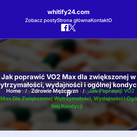
whitify24.com
Zobacz posty
Strona główna
Kontakt
O
Skip
to
content
Jak poprawić VO2 Max dla zwiększonej w
ytrzymałości, wydajności i ogólnej kondyc
Home
/
Zdrowie Mężczyzn
/
Jak Poprawić VO2
ji
Max Dla Zwiększonej Wytrzymałości, Wydajności I Ogó
Lnej Kondycji