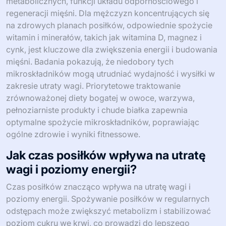
metabolicznych, funkcji układu odpornościowego i
regeneracji mięśni. Dla mężczyzn koncentrujących się
na zdrowych planach posiłków, odpowiednie spożycie
witamin i minerałów, takich jak witamina D, magnez i
cynk, jest kluczowe dla zwiększenia energii i budowania
mięśni. Badania pokazują, że niedobory tych
mikroskładników mogą utrudniać wydajność i wysiłki w
zakresie utraty wagi. Priorytetowe traktowanie
zrównoważonej diety bogatej w owoce, warzywa,
pełnoziarniste produkty i chude białka zapewnia
optymalne spożycie mikroskładników, poprawiając
ogólne zdrowie i wyniki fitnessowe.
Jak czas posiłków wpływa na utratę
wagi i poziomy energii?
Czas posiłków znacząco wpływa na utratę wagi i
poziomy energii. Spożywanie posiłków w regularnych
odstępach może zwiększyć metabolizm i stabilizować
poziom cukru we krwi, co prowadzi do lepszego