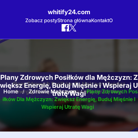
whitify24.com
Zobacz posty
Strona główna
Kontakt
O
Skip
to
content
Plany Zdrowych Posiłków dla Mężczyzn: Z
większ Energię, Buduj Mięśnie i Wspieraj U
Home
/
Zdrowie Mężczyzn
/
Plany Zdrowych Pos
tratę Wagi
Iłków Dla Mężczyzn: Zwiększ Energię, Buduj Mięśnie I
Wspieraj Utratę Wagi