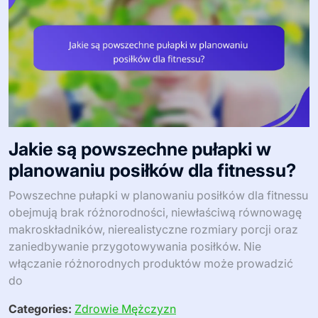
Jakie są powszechne pułapki w
planowaniu posiłków dla fitnessu?
Powszechne pułapki w planowaniu posiłków dla fitnessu
obejmują brak różnorodności, niewłaściwą równowagę
makroskładników, nierealistyczne rozmiary porcji oraz
zaniedbywanie przygotowywania posiłków. Nie
włączanie różnorodnych produktów może prowadzić
do
Categories:
Zdrowie Mężczyzn