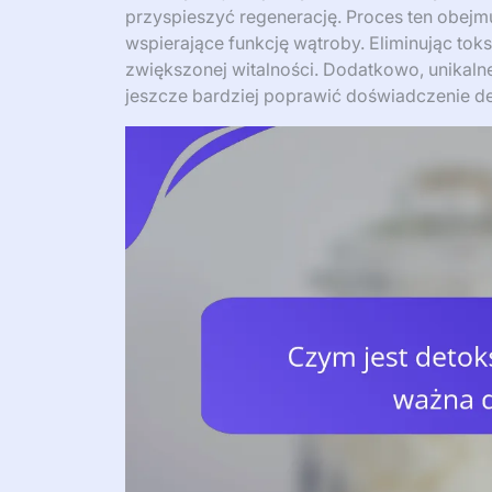
przyspieszyć regenerację. Proces ten obejm
wspierające funkcję wątroby. Eliminując t
zwiększonej witalności. Dodatkowo, unikalne
jeszcze bardziej poprawić doświadczenie de