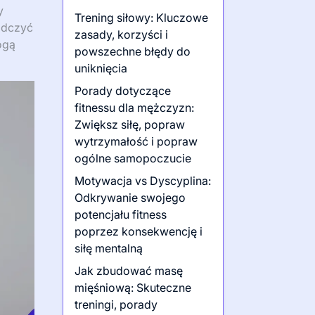
y
Trening siłowy: Kluczowe
adczyć
zasady, korzyści i
ogą
powszechne błędy do
uniknięcia
Porady dotyczące
fitnessu dla mężczyzn:
Zwiększ siłę, popraw
wytrzymałość i popraw
ogólne samopoczucie
Motywacja vs Dyscyplina:
Odkrywanie swojego
potencjału fitness
poprzez konsekwencję i
siłę mentalną
Jak zbudować masę
mięśniową: Skuteczne
treningi, porady