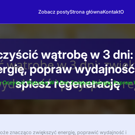
Zobacz posty
Strona główna
Kontakt
O
czyścić wątrobę w 3 dni:
ergię, popraw wydajność 
spiesz regenerację
k Oczyścić Wątrobę W 3 Dni: Zwiększ Energię, Popraw 
może znacząco zwiększyć energię, poprawić wydajność i