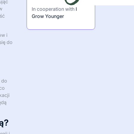
ując
ów
In cooperation with
I
ść
Grow Younger
ów i
się do
 do
co
acji
ędą
ną?
gii i