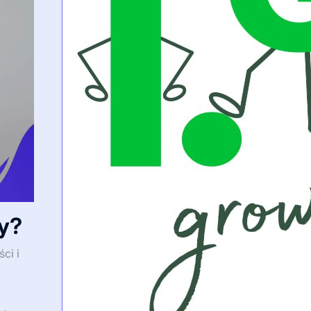
by?
ci i