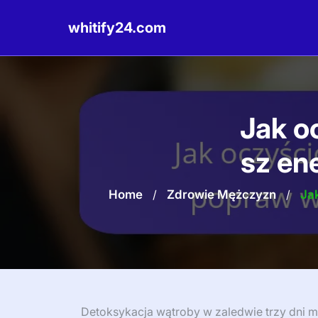
whitify24.com
Skip
to
content
Jak o
sz en
Home
/
Zdrowie Mężczyzn
/
Ja
Detoksykacja wątroby w zaledwie trzy dni 