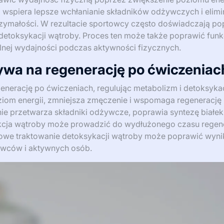
a wspiera lepsze wchłanianie składników odżywczych i elimi
zymałości. W rezultacie sportowcy często doświadczają p
detoksykacji wątroby. Proces ten może także poprawić funk
lnej wydajności podczas aktywności fizycznych.
ywa na regenerację po ćwiczeniac
nerację po ćwiczeniach, regulując metabolizm i detoksykac
iom energii, zmniejsza zmęczenie i wspomaga regenerację
nie przetwarza składniki odżywcze, poprawia syntezę białek
nkcja wątroby może prowadzić do wydłużonego czasu regener
towe traktowanie detoksykacji wątroby może poprawić wyni
towców i aktywnych osób.