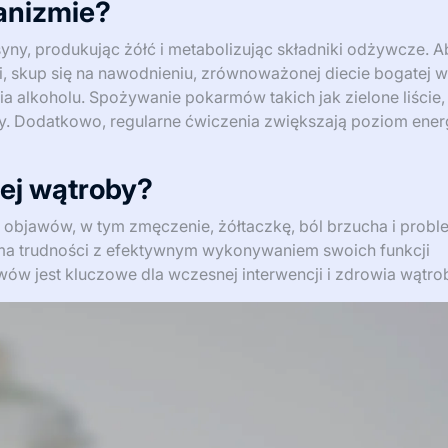
anizmie?
syny, produkując żółć i metabolizując składniki odżywcze. A
, skup się na nawodnieniu, zrównoważonej diecie bogatej w
a alkoholu. Spożywanie pokarmów takich jak zielone liście,
. Dodatkowo, regularne ćwiczenia zwiększają poziom energi
ej wątroby?
bjawów, w tym zmęczenie, żółtaczkę, ból brzucha i probl
 ma trudności z efektywnym wykonywaniem swoich funkcji
ów jest kluczowe dla wczesnej interwencji i zdrowia wątro