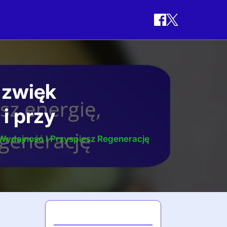
 zwięk
i przy
Wydajność I Przyspiesz Regenerację
Najnowsze posty