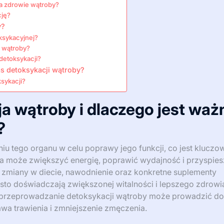
a zdrowie wątroby?
cję?
y?
ksykacyjnej?
i wątroby?
detoksykacji?
s detoksykacji wątroby?
sykacji?
a wątroby i dlaczego jest waż
?
u tego organu w celu poprawy jego funkcji, co jest kluczo
a może zwiększyć energię, poprawić wydajność i przyspie
 zmiany w diecie, nawodnienie oraz konkretne suplementy
sto doświadczają zwiększonej witalności i lepszego zdrowi
 przeprowadzanie detoksykacji wątroby może prowadzić do
wa trawienia i zmniejszenie zmęczenia.