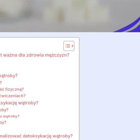
est ważna dla zdrowia mężczyzn?
wątroby?
?
ść fizyczną?
 ćwiczeniach?
ksykację wątroby?
roby?
iu wątroby?
by?
ymalizować detoksykację wątroby?