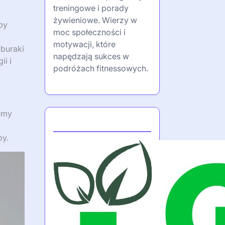
treningowe i porady
żywieniowe. Wierzy w
by
moc społeczności i
motywacji, które
 buraki
napędzają sukces w
i i
podróżach fitnessowych.
emy
Partner
by.