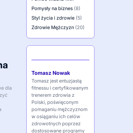
Pomysły na biznes
(8)
Styl życia i zdrowie
(5)
Zdrowie Mężczyzn
(20)
Autor
na
Tomasz Nowak
Tomasz jest entuzjastą
fitnessu i certyfikowanym
we dla
trenerem zdrowia z
szyć
Polski, poświęconym
pomaganiu mężczyznom
a
w osiąganiu ich celów
zdrowotnych poprzez
dostosowane programy