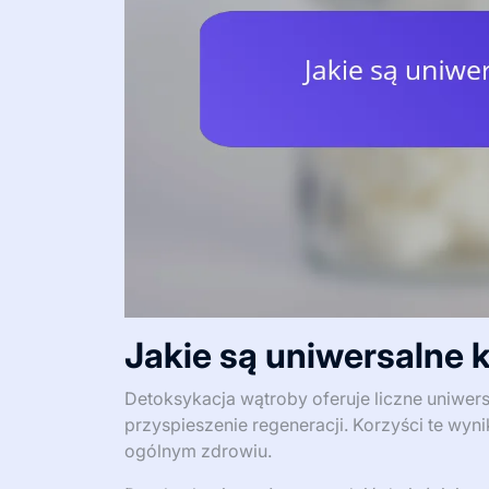
Jakie są uniwersalne 
Detoksykacja wątroby oferuje liczne uniwers
przyspieszenie regeneracji. Korzyści te wyni
ogólnym zdrowiu.