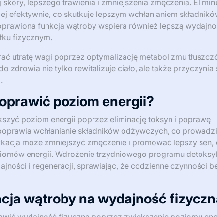
skóry, lepszego trawienia i zmniejszenia zmęczenia. Elimin
ej efektywnie, co skutkuje lepszym wchłanianiem składnik
prawiona funkcja wątroby wspiera również lepszą wydajno
łku fizycznym.
ać utratę wagi poprzez optymalizację metabolizmu tłuszcz
do zdrowia nie tylko rewitalizuje ciało, ale także przyczynia 
.
oprawić poziom energii?
zyć poziom energii poprzez eliminację toksyn i poprawę
poprawia wchłanianie składników odżywczych, co prowadzi
ykacja może zmniejszyć zmęczenie i promować lepszy sen, 
iomów energii. Wdrożenie trzydniowego programu detoksyk
ności i regeneracji, sprawiając, że codzienne czynności b
cja wątroby na wydajność fizycz
wić wydajność fizyczną poprzez zwiększenie poziomu ener