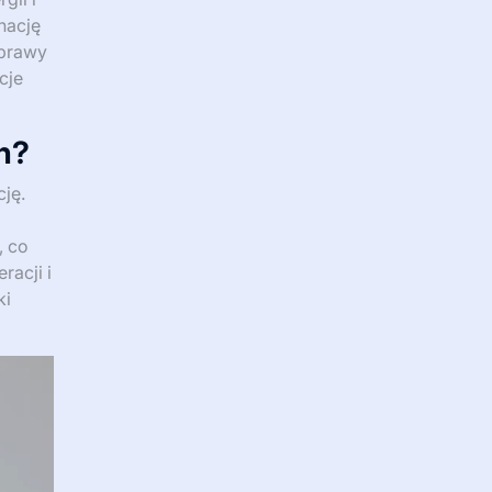
nację
oprawy
cje
h?
ję.
, co
acji i
ki