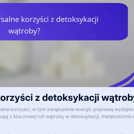
korzyści z detoksykacji wątro
alne korzyści, w tym zwiększenie energii, poprawę wydajnoś
kają z kluczowej roli wątroby w detoksykacji, metabolizmie i