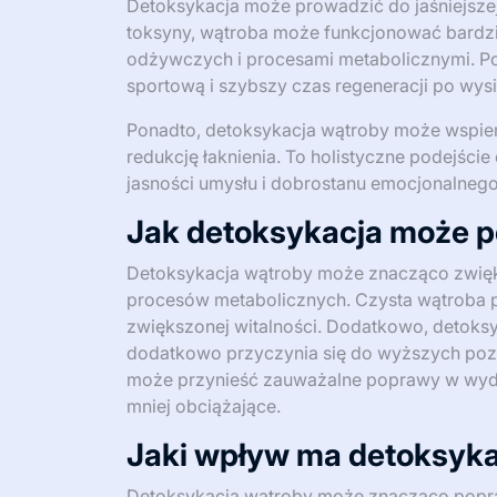
Detoksykacja może prowadzić do jaśniejszej 
toksyny, wątroba może funkcjonować bardzi
odżywczych i procesami metabolicznymi. Po
sportową i szybszy czas regeneracji po wysi
Ponadto, detoksykacja wątroby może wspier
redukcję łaknienia. To holistyczne podejście 
jasności umysłu i dobrostanu emocjonalnego
Jak detoksykacja może p
Detoksykacja wątroby może znacząco zwięks
procesów metabolicznych. Czysta wątroba 
zwiększonej witalności. Dodatkowo, detoks
dodatkowo przyczynia się do wyższych poz
może przynieść zauważalne poprawy w wydaj
mniej obciążające.
Jaki wpływ ma detoksyka
Detoksykacja wątroby może znacząco popra